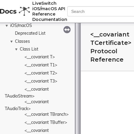
LiveSwitch
iOS/macOS API
Reference
Documentation
iOS/macOS
▼
<__covariant
Deprecated List
TCertificate>
Classes
▼
Class List
▼
Protocol
<__covariant T>
Reference
<__covariant T1>
<__covariant T2>
<__covariant T3>
<__covariant 
TAudioStream>
<__covariant 
TAudioTrack>
<__covariant TBranch>
<__covariant TBuffer>
<__covariant 