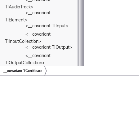
<__covariant 
TIAudioTrack>
<__covariant 
TIElement>
<__covariant TIInput>
<__covariant 
TIInputCollection>
<__covariant TIOutput>
<__covariant 
TIOutputCollection>
<__covariant 
__covariant TCertificate
TIVideoTrack>
Copyright © LiveSwitch Inc. All Rights Reserved.
Doc build for LiveSwitch v1.15.0
<__covariant TKey>
<__covariant 
TLocalMedia>
<__covariant 
TMediaInputCollection>
<__covariant 
TMediaOutputCollection>
<__covariant TPipe>
<__covariant TSink>