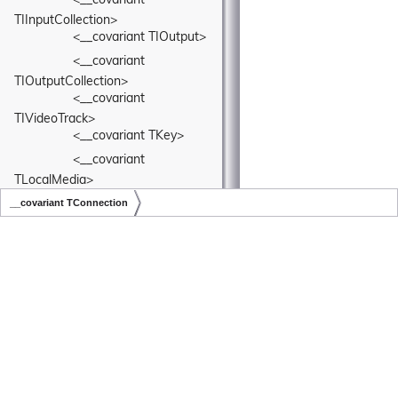
<__covariant 
TIInputCollection>
<__covariant TIOutput>
<__covariant 
TIOutputCollection>
<__covariant 
TIVideoTrack>
<__covariant TKey>
<__covariant 
TLocalMedia>
<__covariant 
__covariant TConnection
TMediaInputCollection>
Copyright © LiveSwitch Inc. All Rights Reserved.
Doc build for LiveSwitch v1.15.0
<__covariant 
TMediaOutputCollection>
<__covariant TPipe>
<__covariant TSink>
<__covariant TSource>
<__covariant TStream>
<__covariant TTrack>
<__covariant TValue>