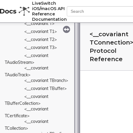
Deprecated List
LiveSwitch
iOS/macOS API
Classes
▼
Reference
Class List
▼
Documentation
<__covariant T>
<__covariant T1>
<__covariant
<__covariant T2>
TConnection
<__covariant T3>
Protocol
<__covariant 
Reference
TAudioStream>
<__covariant 
TAudioTrack>
<__covariant TBranch>
<__covariant TBuffer>
<__covariant 
TBufferCollection>
<__covariant 
TCertificate>
<__covariant 
TCollection>