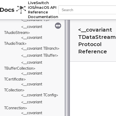
LiveSwitch
<__covariant T1>
iOS/macOS API
Reference
<__covariant T2>
Documentation
<__covariant T3>
<__covariant 
<__covariant
TAudioStream>
TDataStream
<__covariant 
Protocol
TAudioTrack>
<__covariant TBranch>
Reference
<__covariant TBuffer>
<__covariant 
TBufferCollection>
<__covariant 
TCertificate>
<__covariant 
TCollection>
<__covariant TConfig>
<__covariant 
TConnection>
<__covariant 