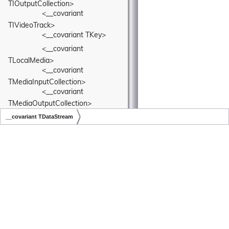
TIOutputCollection>
<__covariant 
TIVideoTrack>
<__covariant TKey>
<__covariant 
TLocalMedia>
<__covariant 
TMediaInputCollection>
<__covariant 
TMediaOutputCollection>
<__covariant TPipe>
__covariant TDataStream
<__covariant TSink>
Copyright © LiveSwitch Inc. All Rights Reserved.
Doc build for LiveSwitch v1.15.0
<__covariant TSource>
<__covariant TStream>
<__covariant TTrack>
<__covariant TValue>
<__covariant 
TVideoStream>
<__covariant 