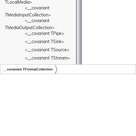
TLocalMedia>
<__covariant 
TMediaInputCollection>
<__covariant 
TMediaOutputCollection>
<__covariant TPipe>
<__covariant TSink>
<__covariant TSource>
<__covariant TStream>
<__covariant TTrack>
__covariant TFormatCollection
<__covariant TValue>
Copyright © LiveSwitch Inc. All Rights Reserved.
Doc build for LiveSwitch v1.15.0
<__covariant 
TVideoStream>
<__covariant 
TVideoTrack>
<__covariant TView>
<__covariant UnitT>
<AVCaptureVideoDataOutputSampleBufferDelegate>