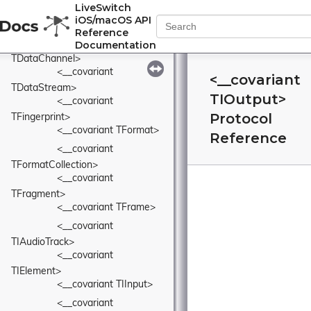
LiveSwitch
<__covariant 
iOS/macOS API
TConnection>
Reference
<__covariant 
Documentation
TDataChannel>
<__covariant 
<__covariant
TDataStream>
TIOutput>
<__covariant 
Protocol
TFingerprint>
<__covariant TFormat>
Reference
<__covariant 
TFormatCollection>
<__covariant 
TFragment>
<__covariant TFrame>
<__covariant 
TIAudioTrack>
<__covariant 
TIElement>
<__covariant TIInput>
<__covariant 