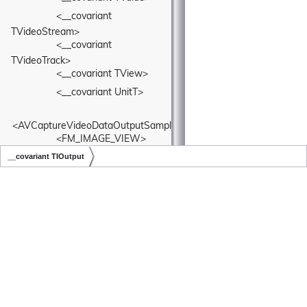
<__covariant 
TVideoStream>
<__covariant 
TVideoTrack>
<__covariant TView>
<__covariant UnitT>
<AVCaptureVideoDataOutputSampleBufferDelegate>
<FM_IMAGE_VIEW>
__covariant TIOutput
FM_VIEW
<FM_VIEW>
Copyright © LiveSwitch Inc. All Rights Reserved.
Doc build for LiveSwitch v1.15.0
►
FMLiveSwitchAddressTypeWrapper
►
FMLiveSwitchAecContext
FMLiveSwitchAecPipe
►
►
FMLiveSwitchAesCounter
►