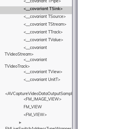
<__covariant TPipe>
<__covariant TSink>
<__covariant TSource>
<__covariant TStream>
<__covariant TTrack>
<__covariant TValue>
<__covariant 
TVideoStream>
<__covariant 
TVideoTrack>
<__covariant TView>
<__covariant UnitT>
<AVCaptureVideoDataOutputSampleBufferDelegate>
<FM_IMAGE_VIEW>
FM_VIEW
<FM_VIEW>
►