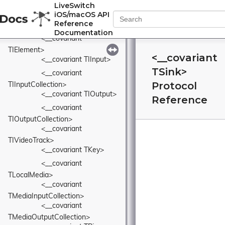
<__covariant TFrame>
LiveSwitch
iOS/macOS API
<__covariant 
Reference
TIAudioTrack>
Documentation
<__covariant 
TIElement>
<__covariant
<__covariant TIInput>
TSink>
<__covariant 
Protocol
TIInputCollection>
<__covariant TIOutput>
Reference
<__covariant 
TIOutputCollection>
<__covariant 
TIVideoTrack>
<__covariant TKey>
<__covariant 
TLocalMedia>
<__covariant 
TMediaInputCollection>
<__covariant 
TMediaOutputCollection>