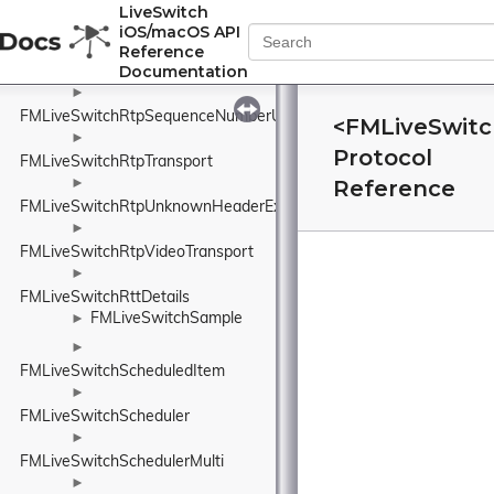
►
LiveSwitch
FMLiveSwitchRtpSendBuffer
iOS/macOS API
►
Reference
Documentation
FMLiveSwitchRtpSender
►
FMLiveSwitchRtpSequenceNumberUnwrapper
<FMLiveSwitc
►
Protocol
FMLiveSwitchRtpTransport
Reference
►
FMLiveSwitchRtpUnknownHeaderExtensionElement
►
FMLiveSwitchRtpVideoTransport
►
FMLiveSwitchRttDetails
FMLiveSwitchSample
►
►
FMLiveSwitchScheduledItem
►
FMLiveSwitchScheduler
►
FMLiveSwitchSchedulerMulti
►