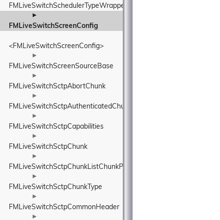
FMLiveSwitchSchedulerTypeWrapper
►
FMLiveSwitchScreenConfig
<FMLiveSwitchScreenConfig>
►
FMLiveSwitchScreenSourceBase
►
FMLiveSwitchSctpAbortChunk
►
FMLiveSwitchSctpAuthenticatedChunksParameters
►
FMLiveSwitchSctpCapabilities
►
FMLiveSwitchSctpChunk
►
FMLiveSwitchSctpChunkListChunkParameter
►
FMLiveSwitchSctpChunkType
►
FMLiveSwitchSctpCommonHeader
►