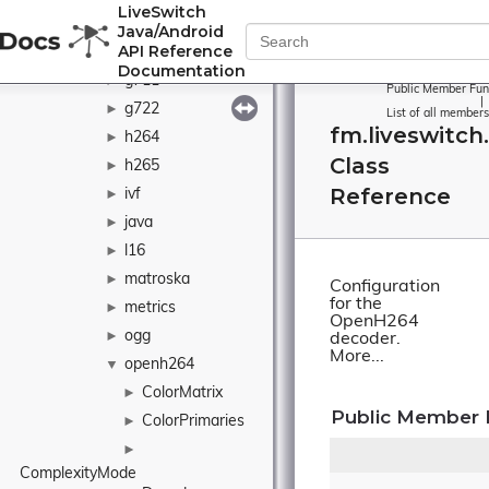
LiveSwitch
diagnostics
►
Java/Android
API Reference
dtmf
►
Documentation
g711
►
Public Member Fun
|
g722
►
List of all members
fm.liveswitc
h264
►
Class
h265
►
Reference
ivf
►
java
►
l16
►
matroska
►
Configuration
for the
metrics
►
OpenH264
ogg
►
decoder.
More...
openh264
▼
ColorMatrix
►
Public Member 
ColorPrimaries
►
►
ComplexityMode