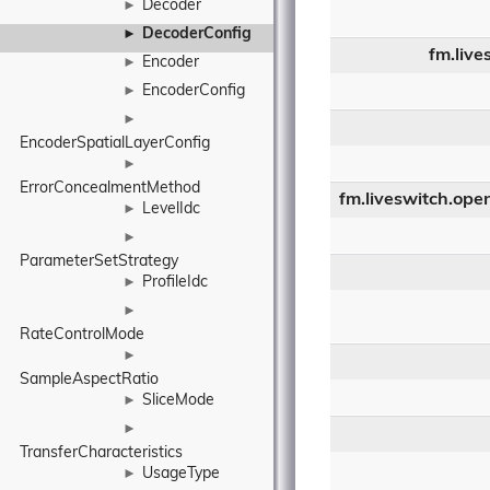
Decoder
►
DecoderConfig
►
fm.liv
Encoder
►
EncoderConfig
►
►
EncoderSpatialLayerConfig
►
ErrorConcealmentMethod
fm.liveswitch.op
LevelIdc
►
►
ParameterSetStrategy
ProfileIdc
►
►
RateControlMode
►
SampleAspectRatio
SliceMode
►
►
TransferCharacteristics
UsageType
►