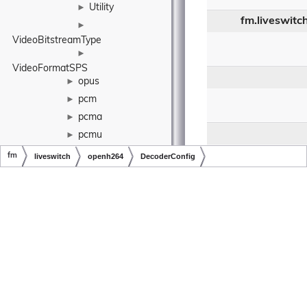
Utility
►
fm.liveswit
►
VideoBitstreamType
►
VideoFormatSPS
opus
►
pcm
►
pcma
►
pcmu
►
sdp
►
fm
liveswitch
openh264
DecoderConfig
stun
►
Copyright © LiveSwitch Inc. All Rights Reserved.
Doc build for LiveSwitch v1.15.0
telemetry
►
vp8
►
vp9
►
vpx
►
wave
►
xirsys
►
yuv
►